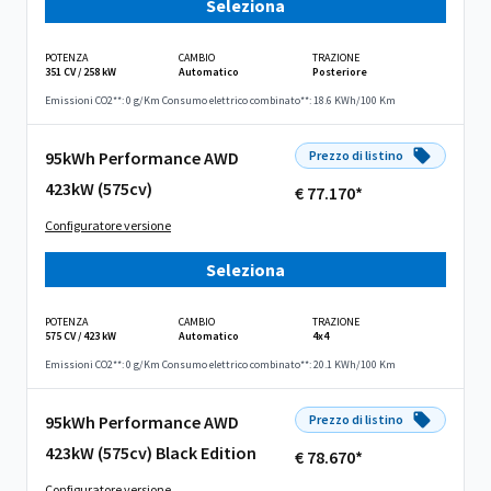
Seleziona
POTENZA
CAMBIO
TRAZIONE
351 CV / 258 kW
Automatico
Posteriore
Emissioni CO2**: 0 g/Km
Consumo elettrico combinato**: 18.6 KWh/100 Km
95kWh Performance AWD
Prezzo di listino
423kW (575cv)
€ 77.170*
Configuratore versione
Seleziona
POTENZA
CAMBIO
TRAZIONE
575 CV / 423 kW
Automatico
4x4
Emissioni CO2**: 0 g/Km
Consumo elettrico combinato**: 20.1 KWh/100 Km
95kWh Performance AWD
Prezzo di listino
423kW (575cv) Black Edition
€ 78.670*
Configuratore versione