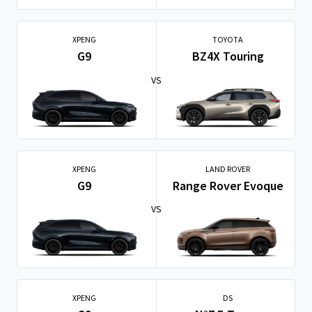
XPENG
TOYOTA
G9
BZ4X Touring
VS
XPENG
LAND ROVER
G9
Range Rover Evoque
VS
XPENG
DS