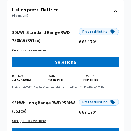
Listino prezzi Elettrico
(4 versioni)
80kWh Standard Range RWD
Prezzo di listino
258kW (351cv)
€ 63.170*
Configuratore versione
Seleziona
POTENZA
CAMBIO
TRAZIONE
351 CV / 258 kW
Automatico
Posteriore
Emissioni CO2**: 0 g/Km
Consumo elettrico combinato**: 18.4 KWh/100 Km
95kWh Long Range RWD 258kW
Prezzo di listino
(351cv)
€ 67.170*
Configuratore versione