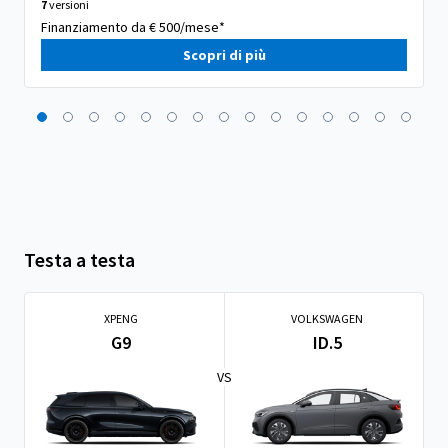
7
versioni
Finanziamento da € 500/mese*
Scopri di più
Testa a testa
XPENG
VOLKSWAGEN
G9
ID.5
VS