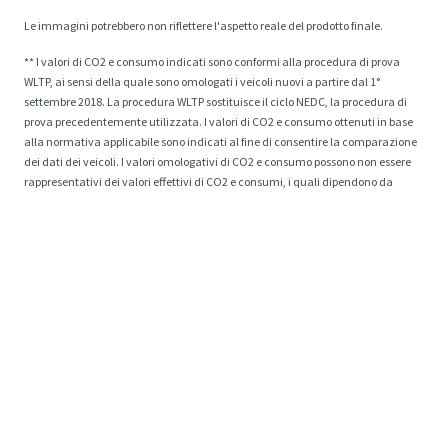
Le immagini potrebbero non riflettere l'aspetto reale del prodotto finale.
** I valori di CO2 e consumo indicati sono conformi alla procedura di prova
WLTP, ai sensi della quale sono omologati i veicoli nuovi a partire dal 1°
settembre 2018. La procedura WLTP sostituisce il ciclo NEDC, la procedura di
prova precedentemente utilizzata. I valori di CO2 e consumo ottenuti in base
alla normativa applicabile sono indicati al fine di consentire la comparazione
dei dati dei veicoli. I valori omologativi di CO2 e consumo possono non essere
rappresentativi dei valori effettivi di CO2 e consumi, i quali dipendono da
molteplici fattori inerenti, a titolo esemplificativo e non esaustivo, allo stile di
guida, al percorso, alle condizioni atmosferiche e stradali, allo stato, all'uso e
alle dotazioni del veicolo. I valori di CO2 e consumo del veicolo configurato non
sono definitivi e possono evolvere a seguito di modifiche del ciclo produttivo.
Valori più aggiornati saranno disponibili presso il concessionario prescelto.
* I prezzi esposti sul sito drivek.it non sono esenti da possibilità di errore per
quanto siano oggetto di attenta e scrupolosa verifica. Eventuali imprecisioni
possono derivare dai limiti posti dalla data di pubblicazione e durata delle
offerte. DriveK si impegna ad aggiornare tempestivamente tutte le
informazioni esposte e non sarà ritenuta responsabile di eventuali errori.