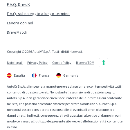
F.A.Q. DriveK
F.A.Q. sul noleggio a lungo termine
Lavora con noi
DriveMatch
Copyright © 2026 AutoXY S.p.A. Tutti i diritti riservati.
Note legali
Privacy Policy
Cookie Policy
Riserva TDM
España
France
Germania
AutoXY S.p.A. si impegna a manutenere e ad aggiornare con tempestività tutti i
contenuti di questo sito web. Nonostante l'assunzione di questo impegno,
AutoXY S.p.A. non garantisce circa l'accuratezza delle informazioni contenute
nel sito, che possono diventare obsolete per errore o omissione. AutoXY S.p.A.
non potrà essere considerata responsabile di eventuali errori o lacune, o di
danni diretti, indiretti, consequenziali o di qualsiasi altro tipo di danno in ogni
modo connesso all'utilizzo del presente sito web o delle funzionalità contenute
in esso.