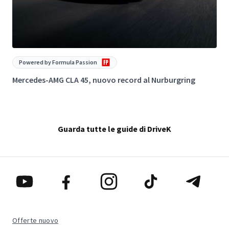
Powered by Formula Passion
Mercedes-AMG CLA 45, nuovo record al Nurburgring
G
Guarda tutte le guide di DriveK
Offerte nuovo