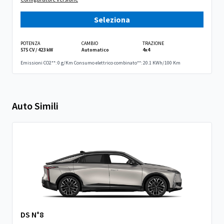
Seleziona
POTENZA
CAMBIO
TRAZIONE
575 CV / 423 kW
Automatico
4x4
Emissioni CO2**: 0 g/Km
Consumo elettrico combinato**: 20.1 KWh/100 Km
Auto Simili
DS N°8