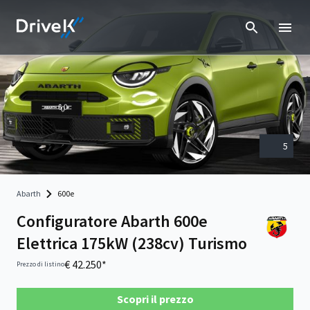
5
Abarth
600e
Configuratore Abarth 600e
Elettrica 175kW (238cv) Turismo
€ 42.250*
Prezzo di listino
Scopri il prezzo