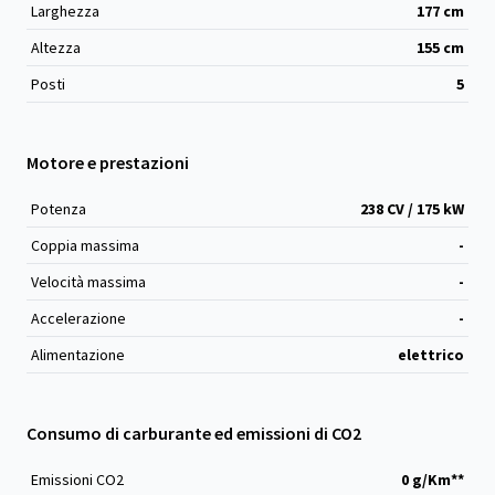
Larghezza
177
cm
Altezza
155
cm
Posti
5
Motore e prestazioni
Potenza
238 CV / 175 kW
Coppia massima
-
Velocità massima
-
Accelerazione
-
Alimentazione
elettrico
Consumo di carburante ed emissioni di CO2
Emissioni CO
2
0 g/Km**