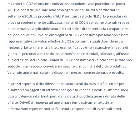
** I valori di CO2 e consumo indicati sono conformi alla procedura di prova
WLTP, ai sensi della quale sono omologati i veicoli nuovi a partire dal 1°
settembre 2018. La procedura WLTP sostituisce il ciclo NEDC, la procedura di
prova precedentemente utilizzata. I valori di CO2 e consumo ottenuti in base
alla normativa applicabile sono indicati al fine di consentire la comparazione
dei dati dei veicoli. I valori omologativi di CO2 e consumo possono non essere
rappresentativi dei valori effettivi di CO2 e consumi, i quali dipendono da
molteplici fattori inerenti, a titolo esemplificativo e non esaustivo, allo stile di
guida, al percorso, alle condizioni atmosferiche e stradali, allo stato, all'uso e
alle dotazioni del veicolo. I valori di CO2 e consumo del veicolo configurato non
sono definitivi e possono evolvere a seguito di modifiche del ciclo produttivo.
Valori più aggiornati saranno disponibili presso il concessionario prescelto.
* I prezzi esposti sul sito drivek.it non sono esenti da possibilità di errore per
quanto siano oggetto di attenta e scrupolosa verifica. Eventuali imprecisioni
possono derivare dai limiti posti dalla data di pubblicazione e durata delle
offerte. DriveK si impegna ad aggiornare tempestivamente tutte le
informazioni esposte e non sarà ritenuta responsabile di eventuali errori.