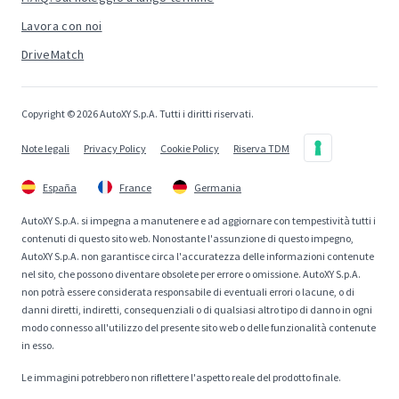
Lavora con noi
DriveMatch
Copyright © 2026 AutoXY S.p.A. Tutti i diritti riservati.
Note legali
Privacy Policy
Cookie Policy
Riserva TDM
España
France
Germania
AutoXY S.p.A. si impegna a manutenere e ad aggiornare con tempestività tutti i
contenuti di questo sito web. Nonostante l'assunzione di questo impegno,
AutoXY S.p.A. non garantisce circa l'accuratezza delle informazioni contenute
nel sito, che possono diventare obsolete per errore o omissione. AutoXY S.p.A.
non potrà essere considerata responsabile di eventuali errori o lacune, o di
danni diretti, indiretti, consequenziali o di qualsiasi altro tipo di danno in ogni
modo connesso all'utilizzo del presente sito web o delle funzionalità contenute
in esso.
Le immagini potrebbero non riflettere l'aspetto reale del prodotto finale.