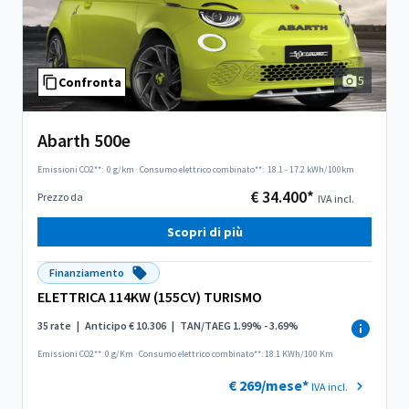
5
Confronta
Abarth 500e
Emissioni CO2**:
0 g/km
·
Consumo elettrico combinato**:
18.1 - 17.2 kWh/100km
€ 34.400*
Prezzo da
IVA incl.
Scopri di più
Finanziamento
ELETTRICA 114KW (155CV) TURISMO
35 rate
|
Anticipo € 10.306
|
TAN/TAEG 1.99% - 3.69%
Emissioni CO2**: 0 g/Km
·
Consumo elettrico combinato**: 18.1 KWh/100 Km
€ 269/mese*
IVA incl.