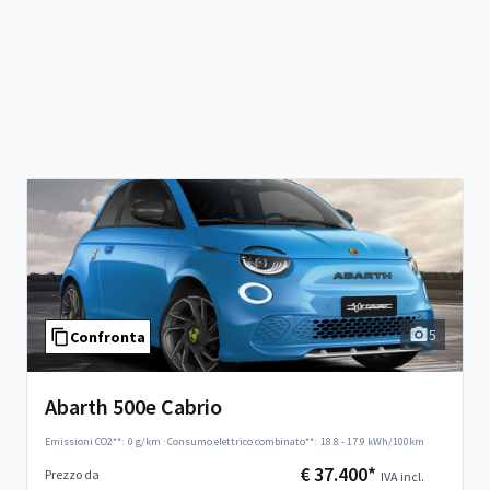
5
Confronta
Abarth 500e Cabrio
Emissioni CO2**:
0 g/km
·
Consumo elettrico combinato**:
18.8 - 17.9 kWh/100km
€ 37.400*
Prezzo da
IVA incl.