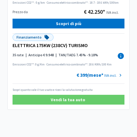
Emissioni CO2**:
0 g/km
·
Consumo elettrico combinato**:
18.7 - 18.6 kWh/100km
€ 42.250*
Prezzo da
IVA incl.
Scopri di più
Finanziamento
ELETTRICA 175KW (238CV) TURISMO
35 rate
|
Anticipo € 9.948
|
TAN/TAEG 7.45% - 9.18%
Emissioni CO2**: 0 g/Km
·
Consumo elettrico combinato**: 18.6 KWh/100 Km
€ 399/mese*
IVA incl.
Scopri quanto vale il tuo usato e ricevi la valutazione gratuita
Vendi la tua auto