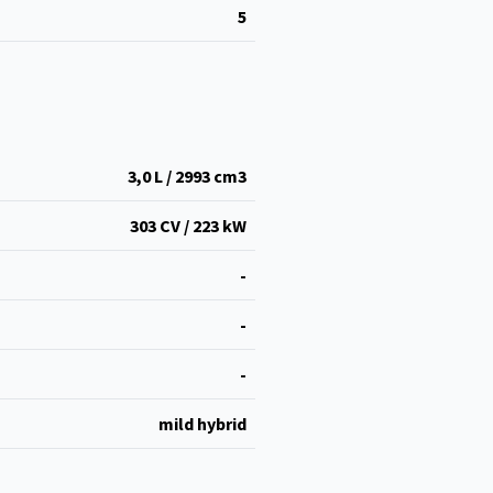
5
3,0 L / 2993 cm
3
303 CV / 223 kW
-
-
-
mild hybrid