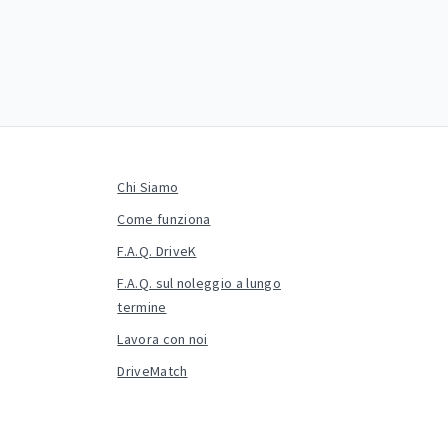
Chi Siamo
Come funziona
F.A.Q. DriveK
F.A.Q. sul noleggio a lungo
termine
Lavora con noi
DriveMatch