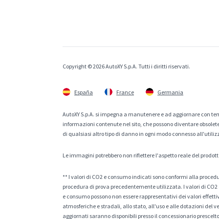
Copyright © 2026 AutoXY S.p.A. Tutti i diritti riservati.
España
France
Germania
AutoXY S.p.A. si impegna a manutenere e ad aggiornare con temp
informazioni contenute nel sito, che possono diventare obsolete p
di qualsiasi altro tipo di danno in ogni modo connesso all'utiliz
Le immagini potrebbero non riflettere l'aspetto reale del prodott
** I valori di CO2 e consumo indicati sono conformi alla procedur
procedura di prova precedentemente utilizzata. I valori di CO2 e
e consumo possono non essere rappresentativi dei valori effettivi 
atmosferiche e stradali, allo stato, all'uso e alle dotazioni del 
aggiornati saranno disponibili presso il concessionario prescelto