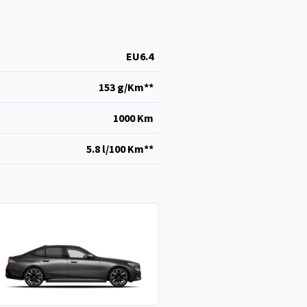
EU6.4
153 g/Km**
1000 Km
5.8 l/100 Km**