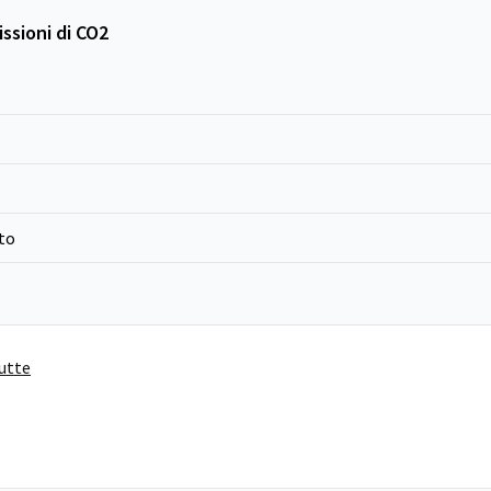
ssioni di CO2
to
tutte