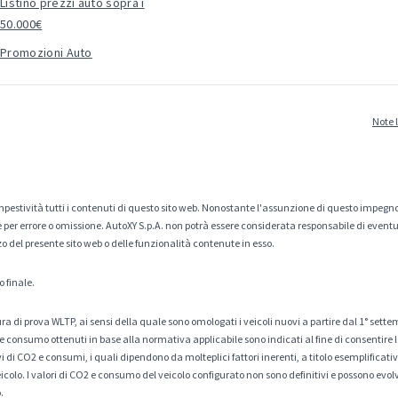
Listino prezzi auto sopra i
50.000€
Promozioni Auto
Note 
estività tutti i contenuti di questo sito web. Nonostante l'assunzione di questo impegno
er errore o omissione. AutoXY S.p.A. non potrà essere considerata responsabile di eventuali
zo del presente sito web o delle funzionalità contenute in esso.
o finale.
a di prova WLTP, ai sensi della quale sono omologati i veicoli nuovi a partire dal 1° sette
 consumo ottenuti in base alla normativa applicabile sono indicati al fine di consentire l
di CO2 e consumi, i quali dipendono da molteplici fattori inerenti, a titolo esemplificativo 
veicolo. I valori di CO2 e consumo del veicolo configurato non sono definitivi e possono evolv
.