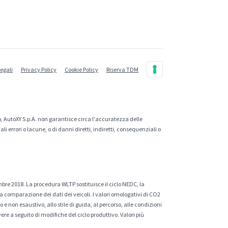
legali
Privacy Policy
Cookie Policy
Riserva TDM
, AutoXY S.p.A. non garantisce circa l'accuratezza delle
 errori o lacune, o di danni diretti, indiretti, consequenziali o
mbre 2018. La procedura WLTP sostituisce il ciclo NEDC, la
a comparazione dei dati dei veicoli. I valori omologativi di CO2
e non esaustivo, allo stile di guida, al percorso, alle condizioni
ere a seguito di modifiche del ciclo produttivo. Valori più