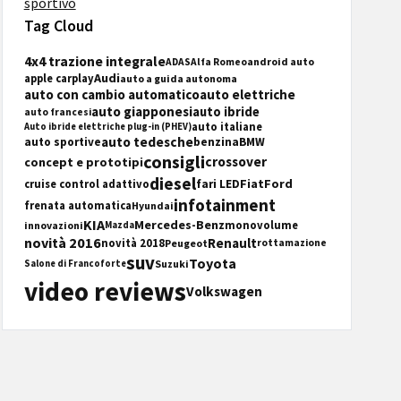
sportivo
Tag Cloud
4x4 trazione integrale
android auto
ADAS
Alfa Romeo
Audi
apple carplay
auto a guida autonoma
auto con cambio automatico
auto elettriche
auto giapponesi
auto ibride
auto francesi
auto italiane
Auto ibride elettriche plug-in (PHEV)
auto tedesche
auto sportive
benzina
BMW
consigli
crossover
concept e prototipi
diesel
Fiat
Ford
fari LED
cruise control adattivo
infotainment
frenata automatica
Hyundai
KIA
Mercedes-Benz
innovazioni
monovolume
Mazda
novità 2016
Renault
novità 2018
Peugeot
rottamazione
suv
Toyota
Suzuki
Salone di Francoforte
video reviews
Volkswagen