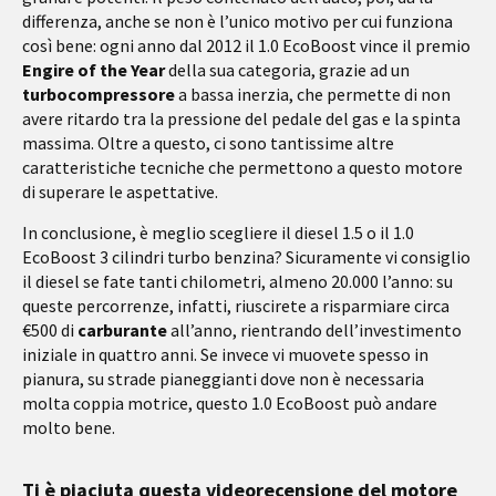
differenza, anche se non è l’unico motivo per cui funziona
così bene: ogni anno dal 2012 il 1.0 EcoBoost vince il premio
Engire of the Year
della sua categoria, grazie ad un
turbocompressore
a bassa inerzia, che permette di non
avere ritardo tra la pressione del pedale del gas e la spinta
massima. Oltre a questo, ci sono tantissime altre
caratteristiche tecniche che permettono a questo motore
di superare le aspettative.
In conclusione, è meglio scegliere il diesel 1.5 o il 1.0
EcoBoost 3 cilindri turbo benzina? Sicuramente vi consiglio
il diesel se fate tanti chilometri, almeno 20.000 l’anno: su
queste percorrenze, infatti, riuscirete a risparmiare circa
€500 di
carburante
all’anno, rientrando dell’investimento
iniziale in quattro anni. Se invece vi muovete spesso in
pianura, su strade pianeggianti dove non è necessaria
molta coppia motrice, questo 1.0 EcoBoost può andare
molto bene.
Ti è piaciuta questa videorecensione del motore