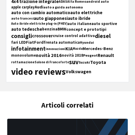
4x4 trazione integrale
android auto
ADAS
Alfa Romeo
Audi
apple carplay
auto a guida autonoma
auto con cambio automatico
auto elettriche
auto giapponesi
auto ibride
auto francesi
auto sportive
auto italiane
Auto ibride elettriche plug-in (PHEV)
auto tedesche
concept e prototipi
benzina
BMW
consigli
diesel
crossover
cruise control adattivo
Fiat
Ford
fari LED
frenata automatica
Hyundai
infotainment
KIA
Mercedes-Benz
innovazioni
Mazda
novità 2016
Renault
monovolume
novità 2018
Peugeot
suv
Toyota
Suzuki
rottamazione
Salone di Francoforte
video reviews
Volkswagen
Articoli correlati