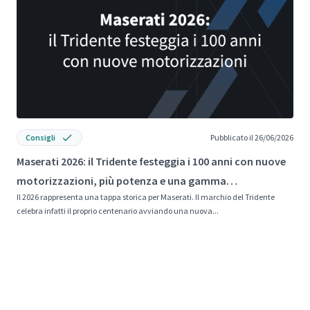
Consigli
Pubblicato il 26/06/2026
Maserati 2026: il Tridente festeggia i 100 anni con nuove
L
motorizzazioni, più potenza e una gamma
p
Il 2026 rappresenta una tappa storica per Maserati. Il marchio del Tridente
I
completamente rinnovata
celebra infatti il proprio centenario avviando una nuova...
c