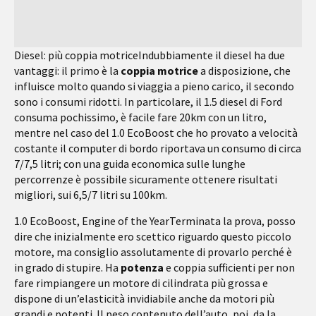
Diesel: più coppia motrice
Indubbiamente il diesel ha due
vantaggi: il primo è la
coppia motrice
a disposizione, che
influisce molto quando si viaggia a pieno carico, il secondo
sono i consumi ridotti. In particolare, il 1.5 diesel di Ford
consuma pochissimo, è facile fare 20km con un litro,
mentre nel caso del 1.0 EcoBoost che ho provato a velocità
costante il computer di bordo riportava un consumo di circa
7/7,5 litri; con una guida economica sulle lunghe
percorrenze è possibile sicuramente ottenere risultati
migliori, sui 6,5/7 litri su 100km.
1.0 EcoBoost, Engine of the Year
Terminata la prova, posso
dire che inizialmente ero scettico riguardo questo piccolo
motore, ma consiglio assolutamente di provarlo perché è
in grado di stupire. Ha
potenza
e coppia sufficienti per non
fare rimpiangere un motore di cilindrata più grossa e
dispone di un’elasticità invidiabile anche da motori più
grandi e potenti. Il peso contenuto dell’auto, poi, da la