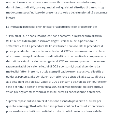
non potrà essere considerata responsabile di eventuali errori o lacune, o di
danni diretti, indiretti, consequenziali o di qualsiasi altro tipo di danno in ogni
modo connesso all'utilizzo del presente sito web o delle funzionalità contenute
in esso.
Le immagini potrebbero non riflettere l'aspetto reale del prodotto finale.
** I valori di CO2 e consumo indicati sono conformi alla procedura di prova
WLTP, ai sensi della quale sono omologati i veicoli nuovi a partire dal 1°
settembre 2018. La procedura WLTP sostituisce il ciclo NEDC, la procedura di
prova precedentemente utilizzata. I valori di CO2 e consumo ottenuti in base
alla normativa applicabile sono indicati al fine di consentire la comparazione
dei dati dei veicoli. I valori omologativi di CO2 e consumo possono non essere
rappresentativi dei valori effettivi di CO2 e consumi, i quali dipendono da
molteplici fattori inerenti, a titolo esemplificativo e non esaustivo, allo stile di
guida, al percorso, alle condizioni atmosferiche e stradali, allo stato, all'uso e
alle dotazioni del veicolo. I valori di CO2 e consumo del veicolo configurato non
sono definitivi e possono evolvere a seguito di modifiche del ciclo produttivo.
Valori più aggiornati saranno disponibili presso il concessionario prescelto.
* I prezzi esposti sul sito drivek.it non sono esenti da possibilità di errore per
quanto siano oggetto di attenta e scrupolosa verifica. Eventuali imprecisioni
possono derivare dai limiti posti dalla data di pubblicazione e durata delle