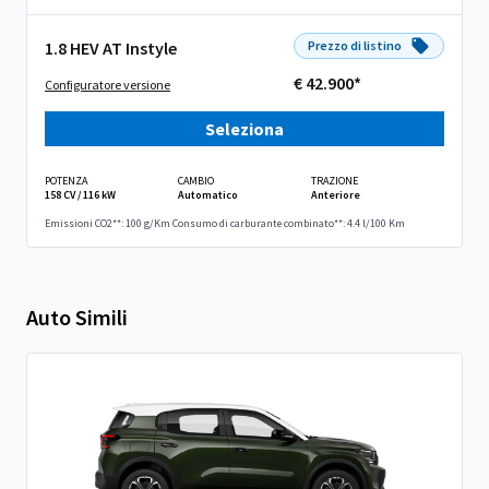
1.8 HEV AT Instyle
Prezzo di listino
€ 42.900*
Configuratore versione
Seleziona
POTENZA
CAMBIO
TRAZIONE
158 CV / 116 kW
Automatico
Anteriore
Emissioni CO2**: 100 g/Km
Consumo di carburante combinato**: 4.4 l/100 Km
Auto Simili