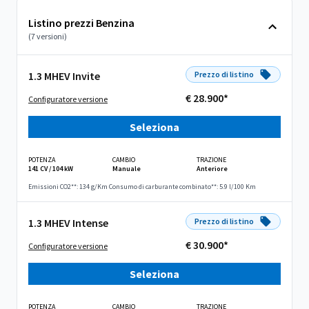
Listino prezzi Benzina
(7 versioni)
1.3 MHEV Invite
Prezzo di listino
€ 28.900*
Configuratore versione
Seleziona
POTENZA
CAMBIO
TRAZIONE
141 CV / 104 kW
Manuale
Anteriore
Emissioni CO2**: 134 g/Km
Consumo di carburante combinato**: 5.9 l/100 Km
1.3 MHEV Intense
Prezzo di listino
€ 30.900*
Configuratore versione
Seleziona
POTENZA
CAMBIO
TRAZIONE