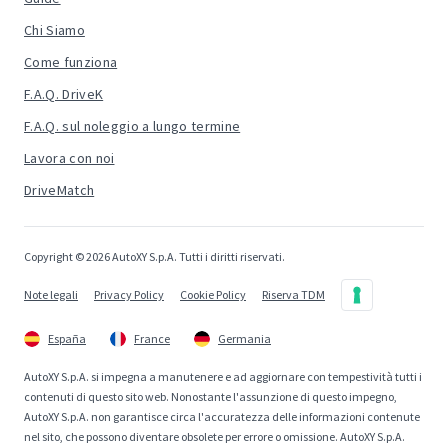
Chi Siamo
Come funziona
F.A.Q. DriveK
F.A.Q. sul noleggio a lungo termine
Lavora con noi
DriveMatch
Copyright © 2026 AutoXY S.p.A. Tutti i diritti riservati.
Note legali
Privacy Policy
Cookie Policy
Riserva TDM
España
France
Germania
AutoXY S.p.A. si impegna a manutenere e ad aggiornare con tempestività tutti i
contenuti di questo sito web. Nonostante l'assunzione di questo impegno,
AutoXY S.p.A. non garantisce circa l'accuratezza delle informazioni contenute
nel sito, che possono diventare obsolete per errore o omissione. AutoXY S.p.A.