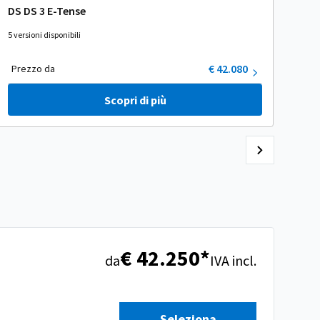
DS DS 3 E-Tense
For
5 versioni disponibili
8 ver
€ 42.080
Prezzo da
Pr
Scopri di più
€ 42.250*
da
IVA incl.
Seleziona