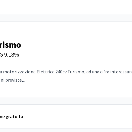
urismo
G 9.18%
a motorizzazione Elettrica 240cv Turismo, ad una cifra interessante
i previste,...
one gratuita