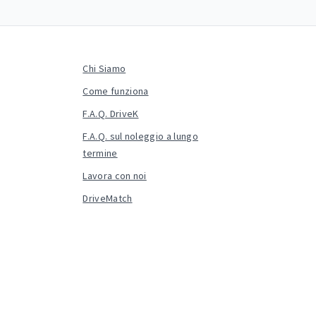
Chi Siamo
Come funziona
F.A.Q. DriveK
F.A.Q. sul noleggio a lungo
termine
Lavora con noi
DriveMatch