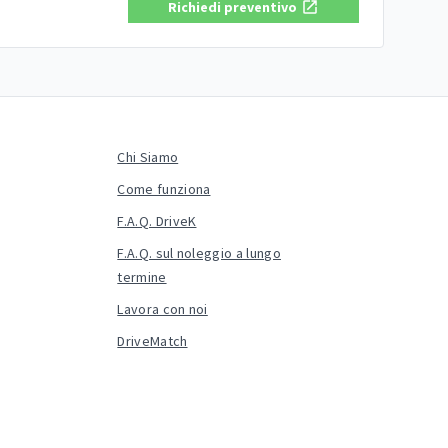
Richiedi preventivo
Chi Siamo
Come funziona
F.A.Q. DriveK
F.A.Q. sul noleggio a lungo
termine
Lavora con noi
DriveMatch