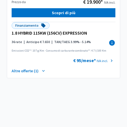
€ 19.900*
Prezzo da
IVA incl.
Scopri di più
Finanziamento
1.8 HYBRID 115KW (156CV) EXPRESSION
36 rate
|
Anticipo € 7.650
|
TAN/TAEG 3.99% - 5.14%
Emissioni CO2**: 107 g/Km
·
Consumo di carburante combinato**: 4.7 l/100 Km
€ 95/mese*
IVA incl.
Altre offerte (1)