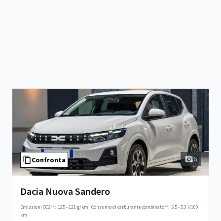
6
Confronta
Dacia Nuova Sandero
Emissioni CO2**:
125 - 121 g/km
·
Consumo di carburante combinato**:
5.5 - 5.3 l/100
km