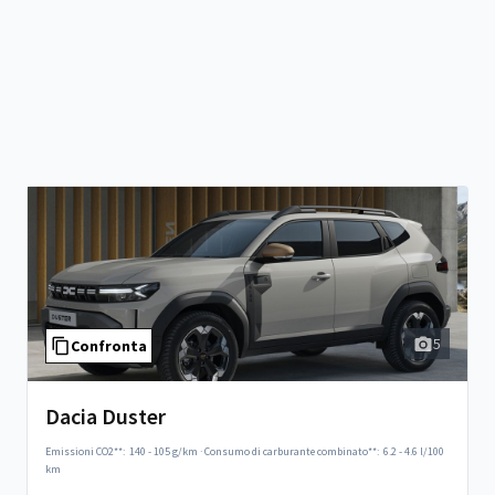
5
Confronta
Dacia Duster
Emissioni CO2**:
140 - 105 g/km
·
Consumo di carburante combinato**:
6.2 - 4.6 l/100
km