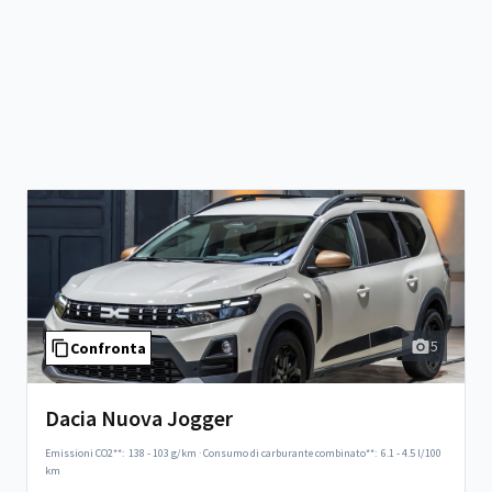
5
Confronta
Dacia Nuova Jogger
Emissioni CO2**:
138 - 103 g/km
·
Consumo di carburante combinato**:
6.1 - 4.5 l/100
km