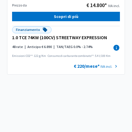
€ 14.800*
Prezzo da
IVA incl.
Scopri di più
Finanziamento
1.0 TCE 74KW (100CV) STREETWAY EXPRESSION
48 rate
|
Anticipo € 6.890
|
TAN/TAEG 0.0% - 2.74%
Emissioni CO2**: 122 g/Km
·
Consumo di carburante combinato**: 5.4 l/100 Km
€ 220/mese*
IVA incl.