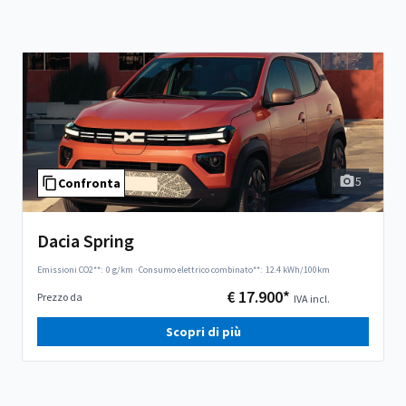
5
Confronta
Dacia Spring
Emissioni CO2**:
0 g/km
·
Consumo elettrico combinato**:
12.4 kWh/100km
€ 17.900*
Prezzo da
IVA incl.
Scopri di più