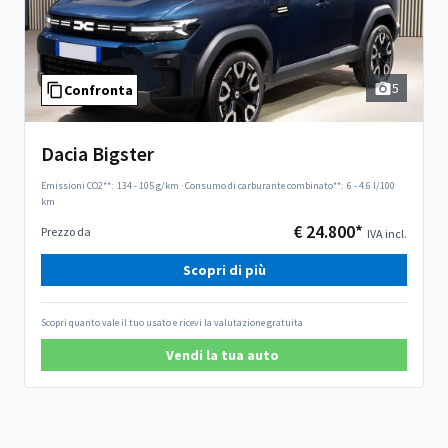
5
Confronta
Dacia Bigster
Emissioni CO2**:
134 - 105 g/km
·
Consumo di carburante combinato**:
6 - 4.6 l/100
km
€ 24.800*
Prezzo da
IVA incl.
Scopri di più
Scopri quanto vale il tuo usato e ricevi la valutazione gratuita
Vendi la tua auto