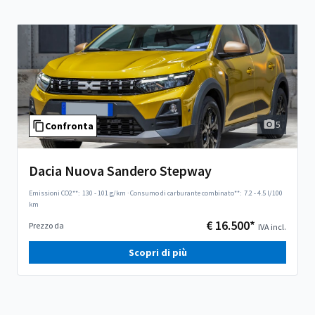
5
Confronta
Dacia Nuova Sandero Stepway
Emissioni CO2**:
130 - 101 g/km
·
Consumo di carburante combinato**:
7.2 - 4.5 l/100
km
€ 16.500*
Prezzo da
IVA incl.
Scopri di più