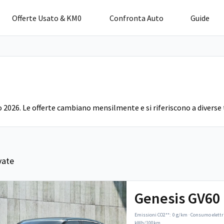
Offerte Usato & KM0
Confronta Auto
Guide
o 2026. Le offerte cambiano mensilmente e si riferiscono a diverse 
vate
Genesis GV60
Emissioni CO2**:
0 g/km
·
Consumo elettr
kWh/100km