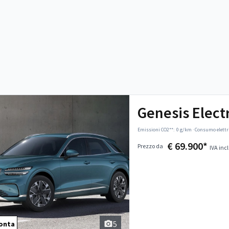
Genesis Elect
Emissioni CO2**:
0 g/km
·
Consumo elettr
€ 69.900*
Prezzo da
IVA incl
5
onta