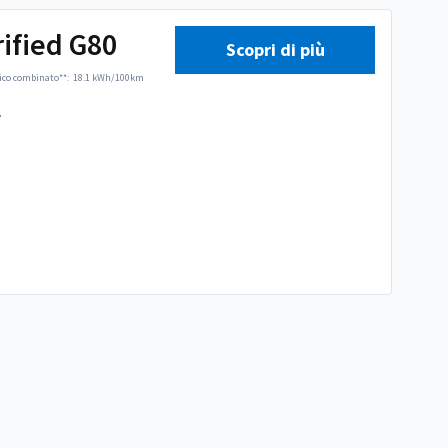
rified G80
Scopri di più
ico combinato**:
18.1 kWh/100km
.