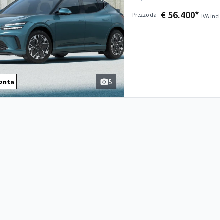
€ 56.400*
Prezzo da
IVA incl
5
onta