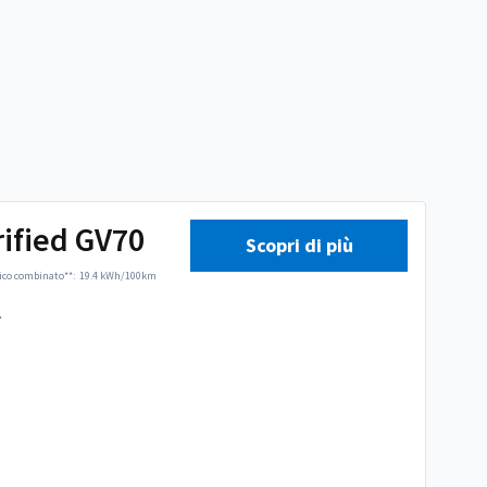
rified GV70
Scopri di più
ico combinato**:
19.4 kWh/100km
.