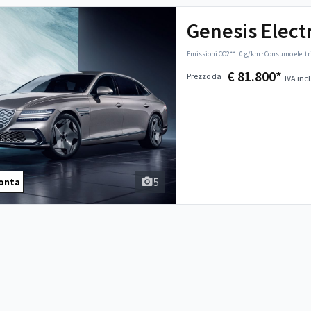
Genesis Elect
Emissioni CO2**:
0 g/km
·
Consumo elettr
€ 81.800*
Prezzo da
IVA incl
5
onta