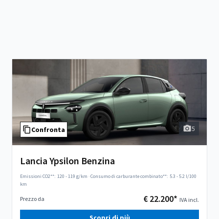
5
Confronta
Lancia Ypsilon Benzina
Emissioni CO2**:
120 - 119 g/km
·
Consumo di carburante combinato**:
5.3 - 5.2 l/100
km
€ 22.200*
Prezzo da
IVA incl.
Scopri di più