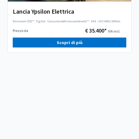
Lancia Ypsilon Elettrica
Emissioni CO2**:
0 g/km
·
Consumo elettrico combinato**:
14.6 - 14.3 kWh/100km
€ 35.400*
Prezzo da
IVA incl.
Scopri di più