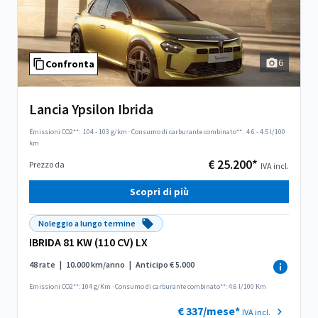
l
6
Confronta
Lancia Ypsilon Ibrida
Emissioni CO2**:
104 - 103 g/km
·
Consumo di carburante combinato**:
4.6 - 4.5 l/100
km
€ 25.200*
Prezzo da
IVA incl.
Scopri di più
Noleggio a lungo termine
IBRIDA 81 KW (110 CV) LX
48 rate
|
10.000 km/anno
|
Anticipo € 5.000
Emissioni CO2**: 104 g/Km
·
Consumo di carburante combinato**: 4.6 l/100 Km
€ 337/mese*
IVA incl.