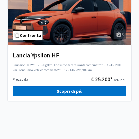
5
Confronta
Lancia Ypsilon HF
Emissioni CO2**:
121 - 0 g/km
·
Consumo di carburante combinato**:
5.4 - 4.6 l/100
km
·
Consumo elettrico combinato**:
16.2 - 14.6 kWh/100km
€ 25.200*
Prezzo da
IVA incl.
Scopri di più