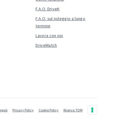
F.A.Q. DriveK
F.A.Q. sul noleggio a lungo
termine
Lavora con noi
DriveMatch
legali
Privacy Policy
Cookie Policy
Riserva TDM