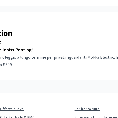
tion
o
llantis Renting!
noleggio a lungo termine per privati riguardanti Mokka Electric. 
 € 609...
Offerte nuovo
Confronta Auto
Offerte Usato & KM0
Noleggio a Lungo Termine