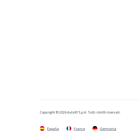
Copyright © 2026 AutoXY S.p.A. Tutti i diritti riservati.
España
France
Germania