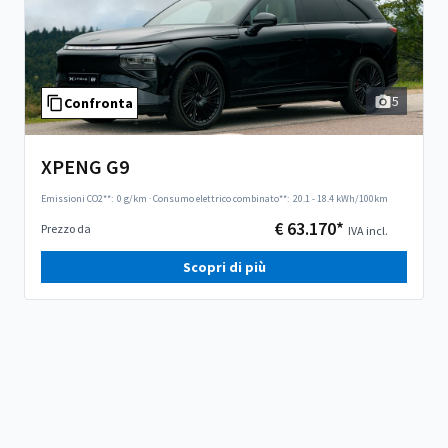
5
Confronta
XPENG G9
Emissioni CO2**:
0 g/km
·
Consumo elettrico combinato**:
20.1 - 18.4 kWh/100km
€ 63.170*
Prezzo da
IVA incl.
Scopri di più