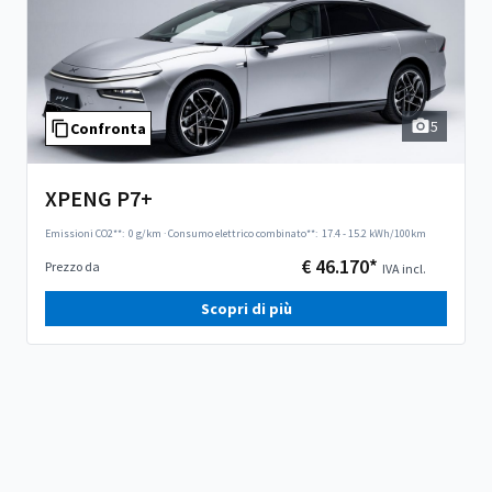
5
Confronta
XPENG P7+
Emissioni CO2**:
0 g/km
·
Consumo elettrico combinato**:
17.4 - 15.2 kWh/100km
€ 46.170*
Prezzo da
IVA incl.
Scopri di più