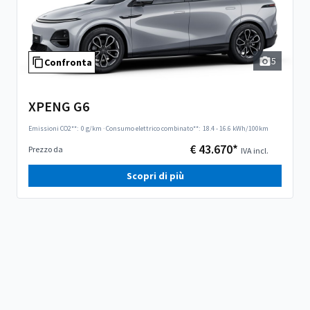
5
Confronta
XPENG G6
Emissioni CO2**:
0 g/km
·
Consumo elettrico combinato**:
18.4 - 16.6 kWh/100km
€ 43.670*
Prezzo da
IVA incl.
Scopri di più