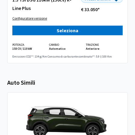
Line Plus
€ 33.050*
Configuratore versione
Seleziona
POTENZA
CAMBIO
TRAZIONE
150 CV / 110 kW
Automatico
Anteriore
Emissioni CO2**: 134 g/Km
Consumo di carburante combinato**: 5.9 l/100 Km
Auto Simili