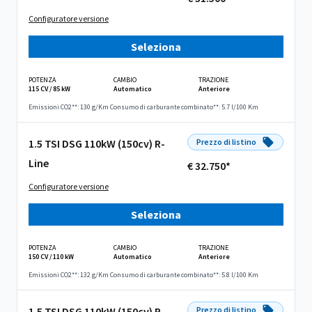
Configuratore versione
Seleziona
POTENZA
CAMBIO
TRAZIONE
115 CV / 85 kW
Automatico
Anteriore
Emissioni CO2**: 130 g/Km
Consumo di carburante combinato**: 5.7 l/100 Km
1.5 TSI DSG 110kW (150cv) R-
Prezzo di listino
Line
€ 32.750*
Configuratore versione
Seleziona
POTENZA
CAMBIO
TRAZIONE
150 CV / 110 kW
Automatico
Anteriore
Emissioni CO2**: 132 g/Km
Consumo di carburante combinato**: 5.8 l/100 Km
1.5 TSI DSG 110kW (150cv) R-
Prezzo di listino