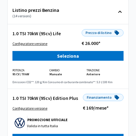
Listino prezzi Benzina
(14 versioni)
1.0 TSI 70kW (95cv) Life
Prezzo di listino
€ 26.000*
Configuratore versione
Seleziona
POTENZA
CAMBIO
TRAZIONE
95 CV / 70 kW
Manuale
Anteriore
Emissioni CO2**: 120 g/Km
Consumo di carburante combinato**: 5.3 l/100 Km
1.0 TSI 70kW (95cv) Edition Plus
Finanziamento
€ 169/mese*
Configuratore versione
PROMOZIONE UFFICIALE
Valida in
tutta Italia