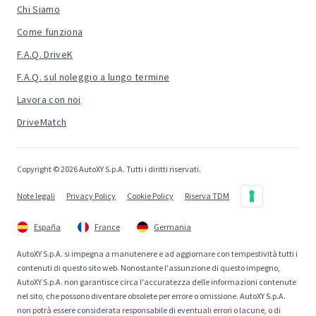
Chi Siamo
Come funziona
F.A.Q. DriveK
F.A.Q. sul noleggio a lungo termine
Lavora con noi
DriveMatch
Copyright © 2026 AutoXY S.p.A. Tutti i diritti riservati.
Note legali
Privacy Policy
Cookie Policy
Riserva TDM
España
France
Germania
AutoXY S.p.A. si impegna a manutenere e ad aggiornare con tempestività tutti i
contenuti di questo sito web. Nonostante l'assunzione di questo impegno,
AutoXY S.p.A. non garantisce circa l'accuratezza delle informazioni contenute
nel sito, che possono diventare obsolete per errore o omissione. AutoXY S.p.A.
non potrà essere considerata responsabile di eventuali errori o lacune, o di