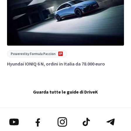
Powered by Formula Passion
Hyundai IONIQ 6 N, ordini in Italia da 78.000 euro
N
Guarda tutte le guide di DriveK