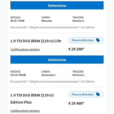
Seleziona
POTENZA
CAMBIO
TRAZIONE
95 CV / 70 kW
Manuale
Anteriore
Emissioni CO2**: 126 g/Km
Consumo di carburante combinato**: 5.5 l/100 Km
1.0 TSI DSG 85kW (115cv) Life
Prezzo di listino
€ 29.200*
Configuratore versione
Seleziona
POTENZA
CAMBIO
TRAZIONE
115 CV / 85 kW
Automatico
Anteriore
Emissioni CO2**: 125 g/Km
Consumo di carburante combinato**: 5.5 l/100 Km
1.0 TSI DSG 85kW (115cv)
Prezzo di listino
Edition Plus
€ 29.400*
Configuratore versione