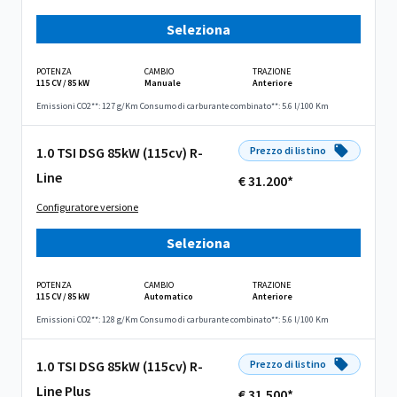
Seleziona
POTENZA
CAMBIO
TRAZIONE
115 CV / 85 kW
Manuale
Anteriore
Emissioni CO2**: 127 g/Km
Consumo di carburante combinato**: 5.6 l/100 Km
1.0 TSI DSG 85kW (115cv) R-
Prezzo di listino
Line
€ 31.200*
Configuratore versione
Seleziona
POTENZA
CAMBIO
TRAZIONE
115 CV / 85 kW
Automatico
Anteriore
Emissioni CO2**: 128 g/Km
Consumo di carburante combinato**: 5.6 l/100 Km
1.0 TSI DSG 85kW (115cv) R-
Prezzo di listino
Line Plus
€ 31.500*