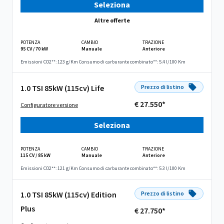
Seleziona
Altre offerte
POTENZA
CAMBIO
TRAZIONE
95 CV / 70 kW
Manuale
Anteriore
Emissioni CO2**: 123 g/Km
Consumo di carburante combinato**: 5.4 l/100 Km
1.0 TSI 85kW (115cv) Life
Prezzo di listino
€ 27.550*
Configuratore versione
Seleziona
POTENZA
CAMBIO
TRAZIONE
115 CV / 85 kW
Manuale
Anteriore
Emissioni CO2**: 121 g/Km
Consumo di carburante combinato**: 5.3 l/100 Km
1.0 TSI 85kW (115cv) Edition
Prezzo di listino
Plus
€ 27.750*