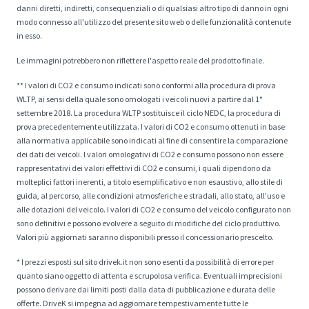
danni diretti, indiretti, consequenziali o di qualsiasi altro tipo di danno in ogni
modo connesso all'utilizzo del presente sito web o delle funzionalità contenute
in esso.
Le immagini potrebbero non riflettere l'aspetto reale del prodotto finale.
** I valori di CO2 e consumo indicati sono conformi alla procedura di prova
WLTP, ai sensi della quale sono omologati i veicoli nuovi a partire dal 1°
settembre 2018. La procedura WLTP sostituisce il ciclo NEDC, la procedura di
prova precedentemente utilizzata. I valori di CO2 e consumo ottenuti in base
alla normativa applicabile sono indicati al fine di consentire la comparazione
dei dati dei veicoli. I valori omologativi di CO2 e consumo possono non essere
rappresentativi dei valori effettivi di CO2 e consumi, i quali dipendono da
molteplici fattori inerenti, a titolo esemplificativo e non esaustivo, allo stile di
guida, al percorso, alle condizioni atmosferiche e stradali, allo stato, all'uso e
alle dotazioni del veicolo. I valori di CO2 e consumo del veicolo configurato non
sono definitivi e possono evolvere a seguito di modifiche del ciclo produttivo.
Valori più aggiornati saranno disponibili presso il concessionario prescelto.
* I prezzi esposti sul sito drivek.it non sono esenti da possibilità di errore per
quanto siano oggetto di attenta e scrupolosa verifica. Eventuali imprecisioni
possono derivare dai limiti posti dalla data di pubblicazione e durata delle
offerte. DriveK si impegna ad aggiornare tempestivamente tutte le