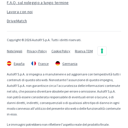
F.A.Q. sul noleggio a lungo termine
Lavora con noi
DriveMatch
Copyright © 2026 AutoXY S.p.A. Tutti i diritti riservati.
Note legali
Privacy Policy
Cookie Policy
Riserva TDM
España
France
Germania
AutoXY S.p.A. si impegna a manutenere e ad aggiornare con tempestività tutti i
contenuti di questo sito web. Nonostante l'assunzione di questo impegno,
AutoXY S.p.A. non garantisce circa l'accuratezza delle informazioni contenute
nel sito, che possono diventare obsolete per errore o omissione. AutoXY S.p.A.
non potrà essere considerata responsabile di eventuali errori o lacune, o di
danni diretti, indiretti, consequenziali o di qualsiasi altro tipo di danno in ogni
modo connesso all'utilizzo del presente sito web o delle funzionalità contenute
in esso.
Le immagini potrebbero non riflettere l'aspetto reale del prodotto finale.