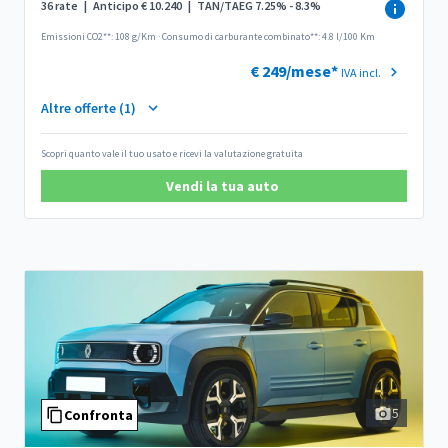
36 rate
|
Anticipo € 10.240
|
TAN/TAEG 7.25% - 8.3%
Emissioni CO2**: 108 g/Km
·
Consumo di carburante combinato**: 4.8 l/100 Km
€ 249/mese*
IVA incl.
Altre offerte (1)
Scopri quanto vale il tuo usato e ricevi la valutazione gratuita
Vendi la tua auto
5
Confronta