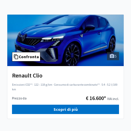
5
Confronta
Renault Clio
Emissioni CO2**:
122 - 118 g/km
·
Consumo di carburante combinato**:
5.4 - 5.2 l/100
km
€ 16.600*
Prezzo da
IVA incl.
Scopri di più