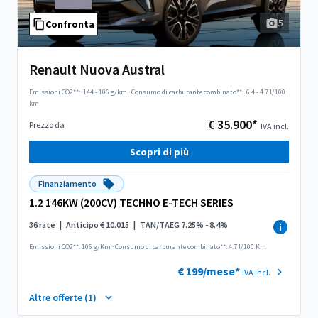
5
Confronta
Renault Nuova Austral
Emissioni CO2**:
144 - 106 g/km
·
Consumo di carburante combinato**:
6.4 - 4.7 l/100
km
€ 35.900*
Prezzo da
IVA incl.
Scopri di più
Finanziamento
1.2 146KW (200CV) TECHNO E-TECH SERIES
36 rate
|
Anticipo € 10.015
|
TAN/TAEG 7.25% - 8.4%
Emissioni CO2**: 106 g/Km
·
Consumo di carburante combinato**: 4.7 l/100 Km
€ 199/mese*
IVA incl.
Altre offerte (1)