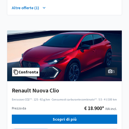
Altre offerte (1)
5
Confronta
Renault Nuova Clio
Emissioni CO2**:
125 - 92 g/km
·
Consumo di carburante combinato**:
5.5 - 4 l/100 km
€ 18.900*
Prezzo da
IVA incl.
Scopri di più