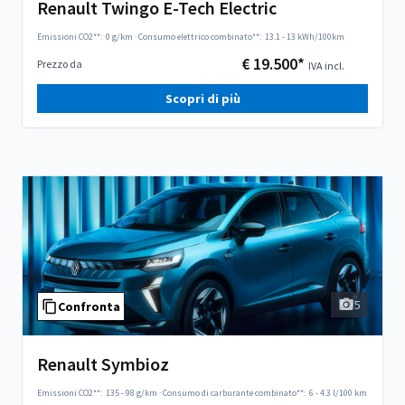
Renault Twingo E-Tech Electric
Emissioni CO2**:
0 g/km
·
Consumo elettrico combinato**:
13.1 - 13 kWh/100km
€ 19.500*
Prezzo da
IVA incl.
Scopri di più
5
Confronta
Renault Symbioz
Emissioni CO2**:
135 - 98 g/km
·
Consumo di carburante combinato**:
6 - 4.3 l/100 km