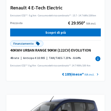
Renault 4 E-Tech Electric
Emissioni CO2**:
0 g/km
·
Consumo elettrico combinato**:
15.7 - 14.7 kWh/100km
€ 29.950*
Prezzo da
IVA incl.
Scopri di più
Finanziamento
40KWH URBAN RANGE 90KW (122CV) EVOLUTION
48 rate
|
Anticipo € 10.905
|
TAN/TAEG 7.25% - 8.64%
Emissioni CO2**: 0 g/Km
·
Consumo elettrico combinato**: 14.7 KWh/100 Km
€ 189/mese*
IVA incl.