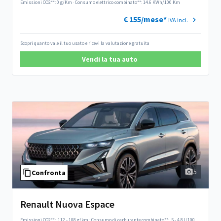
Emissioni CO2**: 0 g/Km
·
Consumo elettrico combinato**: 14.6 KWh/100 Km
€ 155/mese*
IVA incl.
Scopri quanto vale il tuo usato e ricevi la valutazione gratuita
Vendi la tua auto
5
Confronta
Renault Nuova Espace
Emissioni CO2**:
112 - 108 g/km
·
Consumo di carburante combinato**:
5 - 4.8 l/100