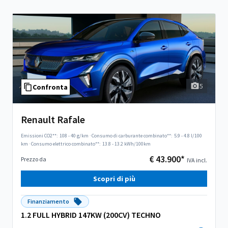
5
Confronta
Renault Rafale
Emissioni CO2**:
108 - 40 g/km
·
Consumo di carburante combinato**:
5.9 - 4.8 l/100
km
·
Consumo elettrico combinato**:
13.8 - 13.2 kWh/100km
€ 43.900*
Prezzo da
IVA incl.
Scopri di più
Finanziamento
1.2 FULL HYBRID 147KW (200CV) TECHNO