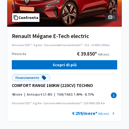
5
Confronta
Renault Mégane E-Tech electric
Emissioni CO2**:
0 g/km
·
Consumo elettrico combinato**:
15.2 - 15 kWh/100km
€ 39.850*
Prezzo da
IVA incl.
Scopri di più
Finanziamento
COMFORT RANGE 160KW (220CV) TECHNO
48 rate
|
Anticipo € 17.455
|
TAN/TAEG 7.49% - 8.75%
Emissioni CO2**: 0 g/Km
·
Consumo elettrico combinato**: 15.0 KWh/100 Km
€ 259/mese*
IVA incl.