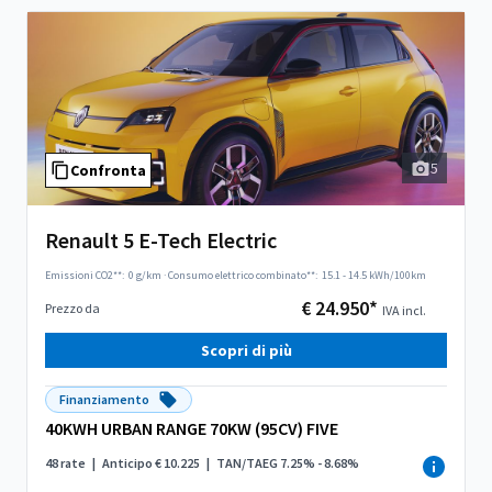
5
Confronta
Renault 5 E-Tech Electric
Emissioni CO2**:
0 g/km
·
Consumo elettrico combinato**:
15.1 - 14.5 kWh/100km
€ 24.950*
Prezzo da
IVA incl.
Scopri di più
Finanziamento
40KWH URBAN RANGE 70KW (95CV) FIVE
48 rate
|
Anticipo € 10.225
|
TAN/TAEG 7.25% - 8.68%