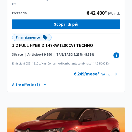
km
€ 42.400*
Prezzo da
IVA incl.
Scopri di più
Finanziamento
1.2 FULL HYBRID 147KW (200CV) TECHNO
36 rate
|
Anticipo € 9.590
|
TAN/TAEG 7.25% - 8.31%
Emissioni CO2**: 110 g/Km
·
Consumo di carburante combinato**: 4.9 l/100 Km
€ 249/mese*
IVA incl.
Altre offerte (1)