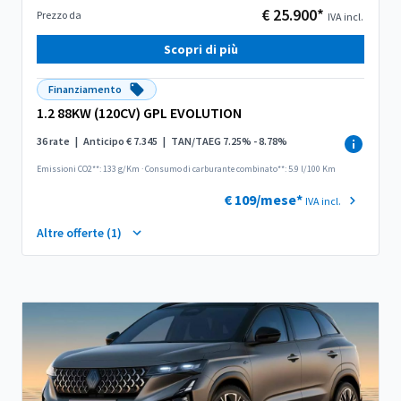
€ 25.900*
Prezzo da
IVA incl.
Scopri di più
Finanziamento
1.2 88KW (120CV) GPL EVOLUTION
36 rate
|
Anticipo € 7.345
|
TAN/TAEG 7.25% - 8.78%
Emissioni CO2**: 133 g/Km
·
Consumo di carburante combinato**: 5.9 l/100 Km
€ 109/mese*
IVA incl.
Altre offerte (1)