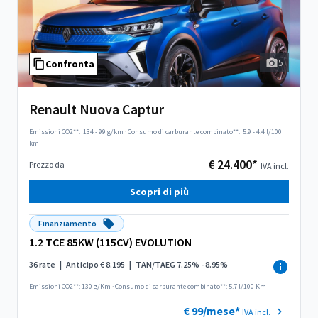
5
Confronta
Renault Nuova Captur
Emissioni CO2**:
134 - 99 g/km
·
Consumo di carburante combinato**:
5.9 - 4.4 l/100
km
€ 24.400*
Prezzo da
IVA incl.
Scopri di più
Finanziamento
1.2 TCE 85KW (115CV) EVOLUTION
36 rate
|
Anticipo € 8.195
|
TAN/TAEG 7.25% - 8.95%
Emissioni CO2**: 130 g/Km
·
Consumo di carburante combinato**: 5.7 l/100 Km
€ 99/mese*
IVA incl.