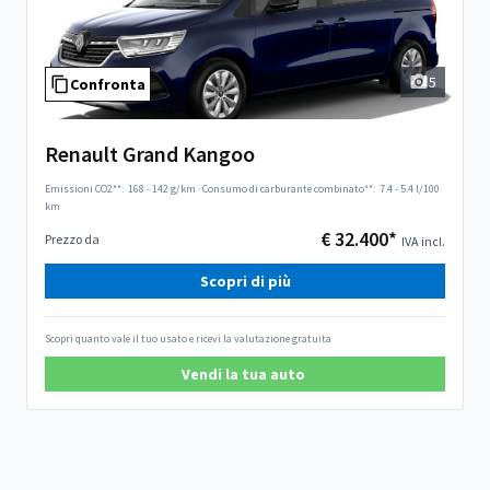
5
Confronta
Renault Grand Kangoo
Emissioni CO2**:
168 - 142 g/km
·
Consumo di carburante combinato**:
7.4 - 5.4 l/100
km
€ 32.400*
Prezzo da
IVA incl.
Scopri di più
Scopri quanto vale il tuo usato e ricevi la valutazione gratuita
Vendi la tua auto