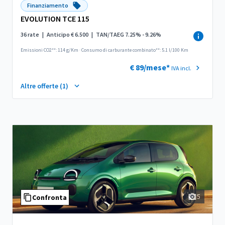
Finanziamento
EVOLUTION TCE 115
36 rate
|
Anticipo € 6.500
|
TAN/TAEG 7.25% - 9.26%
Emissioni CO2**: 114 g/Km
·
Consumo di carburante combinato**: 5.1 l/100 Km
€ 89/mese*
IVA incl.
Altre offerte (1)
5
Confronta