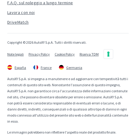
F.A.Q. sul noleggio a lungo termine
Lavora con noi
DriveMatch
Copyright © 2026 AutoXY S.p.A. Tutti i diritti riservati.
Note legali
Privacy Policy
Cookie Policy
Riserva TDM
España
France
Germania
AutoXY S.p.A. si impegna a manutenere e ad aggiornare con tempestività tutti i
contenuti di questo sito web. Nonostante l'assunzione di questo impegno,
AutoXY S.p.A. non garantisce circa l'accuratezza delle informazioni contenute
nel sito, che possono diventare obsolete per errore o omissione. AutoXY S.p.A.
non potrà essere considerata responsabile di eventuali errori o lacune, o di
danni diretti, indiretti, consequenziali o di qualsiasi altro tipo di danno in ogni
modo connesso all'utilizzo del presente sito web o delle funzionalità contenute
in esso.
Le immagini potrebbero non riflettere l'aspetto reale del prodotto finale.