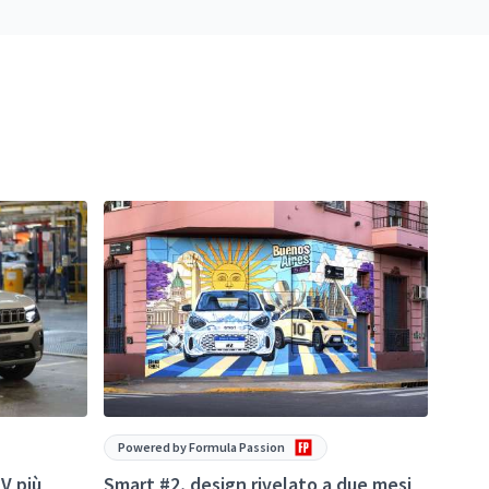
Powered by Formula Passion
Powe
V più
Smart #2, design rivelato a due mesi
Chery