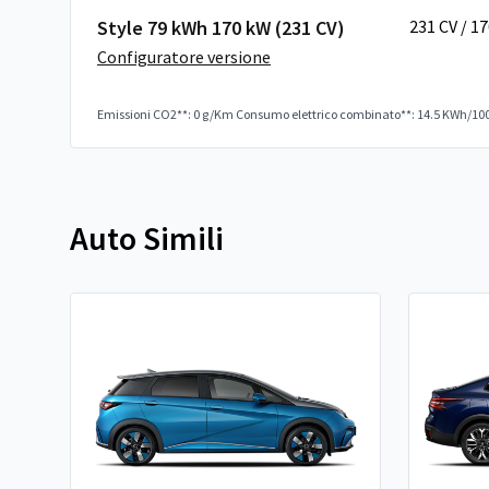
Style 79 kWh 170 kW (231 CV)
231 CV / 1
Configuratore versione
Emissioni CO2**: 0 g/Km
Consumo elettrico combinato**: 14.5 KWh/10
Auto Simili