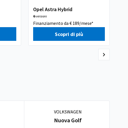
Opel Astra Hybrid
Op
6
versioni
3
ver
Finanziamento da € 189/mese*
Lea
Scopri di più
VOLKSWAGEN
Nuova Golf