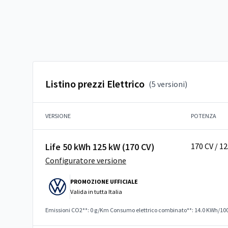
Listino prezzi Elettrico
(5 versioni)
VERSIONE
POTENZA
Life 50 kWh 125 kW (170 CV)
170 CV / 1
Configuratore versione
PROMOZIONE UFFICIALE
Valida in
tutta Italia
Emissioni CO2**: 0 g/Km
Consumo elettrico combinato**: 14.0 KWh/10