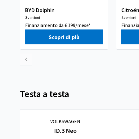
BYD Dolphin
Citroë
2
versioni
4
versioni
Finanziamento da € 199/mese*
Finanzi
Scopri di più
Testa a testa
VOLKSWAGEN
ID.3 Neo