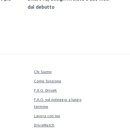
dal debutto
in tu
Chi Siamo
Come funziona
F.A.Q. DriveK
F.A.Q. sul noleggio a lungo
termine
Lavora con noi
DriveMatch