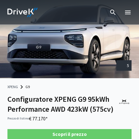
5
XPENG
G9
Configuratore XPENG G9 95kWh
Performance AWD 423kW (575cv)
€ 77.170*
Prezzo di listino
Scopri il prezzo