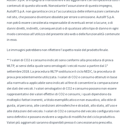
contenuti di questo sito web. Nonostante l'assunzione di questo impegno,
AutoXY S.p.A. non garantisce circa l'accuratezza delle informazioni contenute
nel sito, che possono diventare obsolete per errore o omissione. AutoXY S.p.A.
non potrà essere considerata responsabile di eventuali errori o lacune, o di
danni diretti, indiretti, consequenziali o di qualsiasi altro tipo di danno in ogni
modo connesso all'utilizzo del presente sito web o delle funzionalità contenute
in esso.
Le immagini potrebbero non riflettere l'aspetto reale del prodotto finale.
** I valori di CO2 e consumo indicati sono conformi alla procedura di prova
WLTP, ai sensi della quale sono omologati i veicoli nuovi a partire dal 1°
settembre 2018. La procedura WLTP sostituisce il ciclo NEDC, la procedura di
prova precedentemente utilizzata. I valori di CO2 e consumo ottenuti in base
alla normativa applicabile sono indicati al fine di consentire la comparazione
dei dati dei veicoli. I valori omologativi di CO2 e consumo possono non essere
rappresentativi dei valori effettivi di CO2 e consumi, i quali dipendono da
molteplici fattori inerenti, a titolo esemplificativo e non esaustivo, allo stile di
guida, al percorso, alle condizioni atmosferiche e stradali, allo stato, all'uso e
alle dotazioni del veicolo. I valori di CO2 e consumo del veicolo configurato non
sono definitivi e possono evolvere a seguito di modifiche del ciclo produttivo.
Valori più aggiornati saranno disponibili presso il concessionario prescelto.