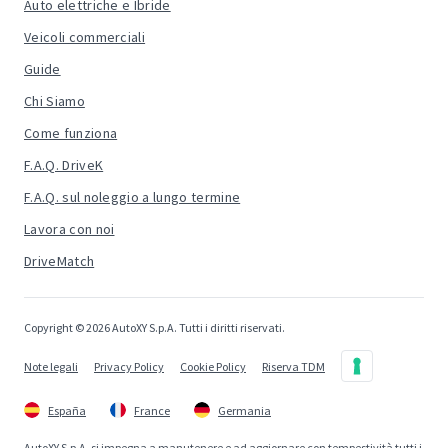
Auto elettriche e Ibride
Veicoli commerciali
Guide
Chi Siamo
Come funziona
F.A.Q. DriveK
F.A.Q. sul noleggio a lungo termine
Lavora con noi
DriveMatch
Copyright © 2026 AutoXY S.p.A. Tutti i diritti riservati.
Note legali
Privacy Policy
Cookie Policy
Riserva TDM
España
France
Germania
AutoXY S.p.A. si impegna a manutenere e ad aggiornare con tempestività tutti i