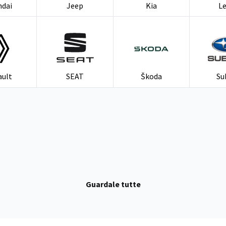
ndai
Jeep
Kia
L
ault
SEAT
Škoda
Su
Guardale tutte