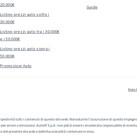
20.000€
Guide
Listino prezzi auto sotto i
30.000€
Listino prezzi auto tra i 30.000€
e i 50.000€
Listino prezzi auto sopra i
50.000€
Promozioni Auto
Note 
estività tutti i contenuti di questo sito web. Nonostante l'assunzione di questo impegno
er errore o omissione. AutoXY S.p.A. non potrà essere considerata responsabile di eventuali
zo del presente sito web o delle funzionalità contenute in esso.