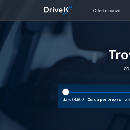
Offerte nuovo
Tro
co
da € 14.800
Cerca per prezzo
a 