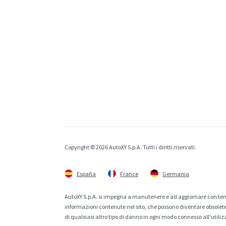
Copyright © 2026 AutoXY S.p.A. Tutti i diritti riservati.
España
France
Germania
AutoXY S.p.A. si impegna a manutenere e ad aggiornare con temp
informazioni contenute nel sito, che possono diventare obsolete p
di qualsiasi altro tipo di danno in ogni modo connesso all'utiliz