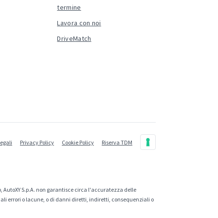
termine
Lavora con noi
DriveMatch
legali
Privacy Policy
Cookie Policy
Riserva TDM
, AutoXY S.p.A. non garantisce circa l'accuratezza delle
 errori o lacune, o di danni diretti, indiretti, consequenziali o