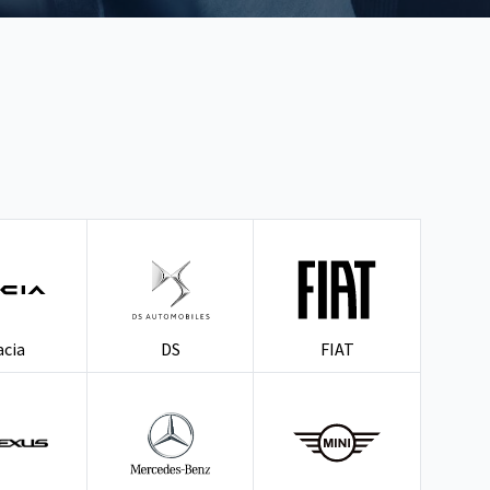
acia
DS
FIAT