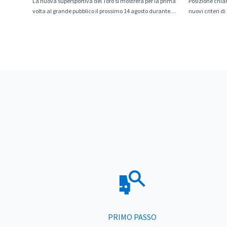
La nuova supersportiva del Toro si mostrerà per la prima
Posizione chiar
volta al grande pubblico il prossimo 14 agosto durante
nuovi criteri 
The Quail
per le auto ibri
PRIMO PASSO