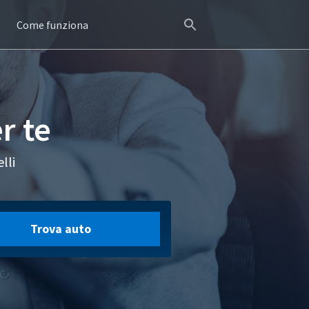
Come funziona
r te
lli
Trova auto