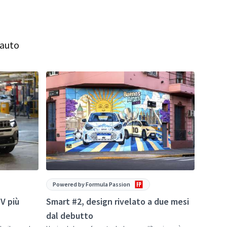
'auto
Powered by Formula Passion
Powere
V più
Smart #2, design rivelato a due mesi
Chery 
dal debutto
in tut