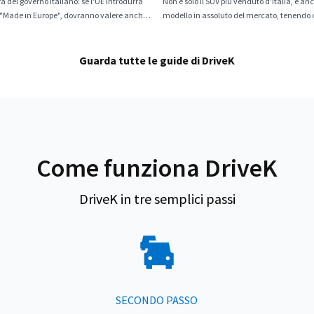
a del governo italiano: se l'UE introdurrà
Non è solo il SUV più venduto d’Italia, è an
di "Made in Europe", dovranno valere anche
modello in assoluto del mercato, tenendo c
de
segmento e ogni propulsione
Guarda tutte le guide di DriveK
Come funziona DriveK
DriveK in tre semplici passi
SECONDO PASSO